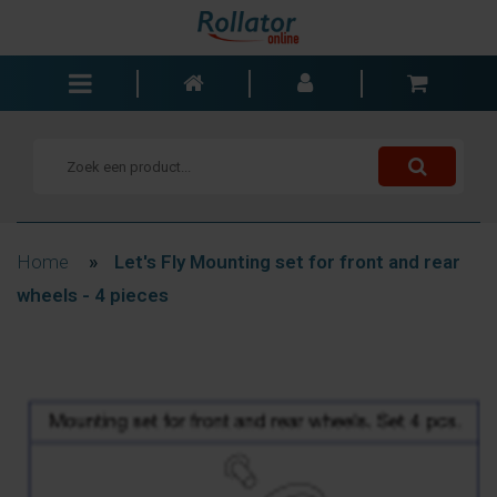
Rollators
Rolstoelen
Scooters
Wandelstokken
Home
»
Let's Fly Mounting set for front and rear
Trolleys
wheels - 4 pieces
Bad- en slaapkamer
Accessoires
Wisselstukken
Blogs
Contact