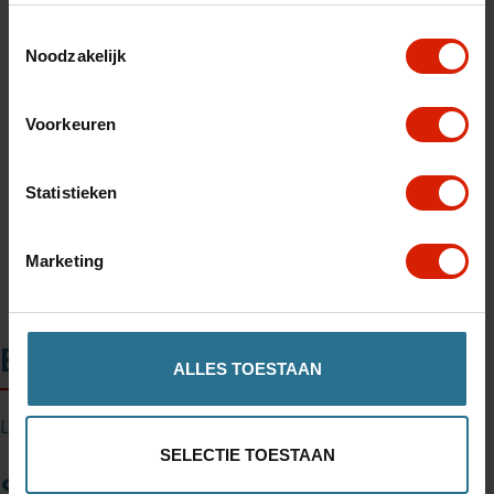
Toestemmingsselectie
Noodzakelijk
Toevoegen aan winkelwagen
Voorkeuren
Winkel in uw regio vinden
Statistieken
Marketing
Beschrijving
ALLES TOESTAAN
Let's Fly Mounting set for front and rear wheels - 4 pieces
SELECTIE TOESTAAN
Specificaties