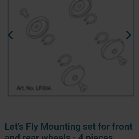
fr
es
nl
Let's Fly Mounting set for front
and rear wheels - 4 pieces