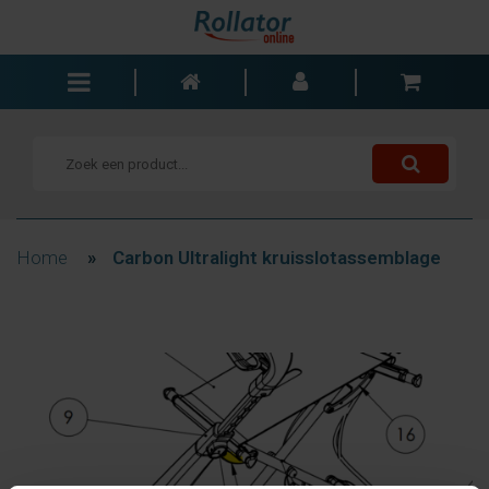
Rollators
Rolstoelen
Scooters
Wandelstokken
Home
»
Carbon Ultralight kruisslotassemblage
Trolleys
Bad- en slaapkamer
Accessoires
Wisselstukken
Blogs
Contact