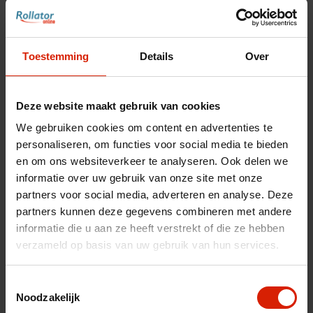
fr
es
nl
Toestemming
Details
Over
Deze website maakt gebruik van cookies
We gebruiken cookies om content en advertenties te
personaliseren, om functies voor social media te bieden
en om ons websiteverkeer te analyseren. Ook delen we
informatie over uw gebruik van onze site met onze
partners voor social media, adverteren en analyse. Deze
partners kunnen deze gegevens combineren met andere
informatie die u aan ze heeft verstrekt of die ze hebben
Ninja Slider trial version
verzameld op basis van uw gebruik van hun services.
Carbon Ultralight
Toestemmingsselectie
Noodzakelijk
kruisslotassemblage