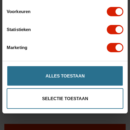
Voorkeuren
Kruisslotassemblage voor de Carbon Ultalight
Statistieken
€35,36
Marketing
Maak een keuze:
*
ALLES TOESTAAN
Aantal
SELECTIE TOESTAAN