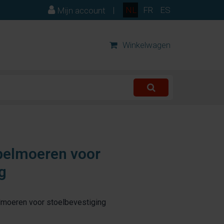
|
NL
FR
ES
Mijn account
Winkelwagen
pelmoeren voor
g
elmoeren voor stoelbevestiging