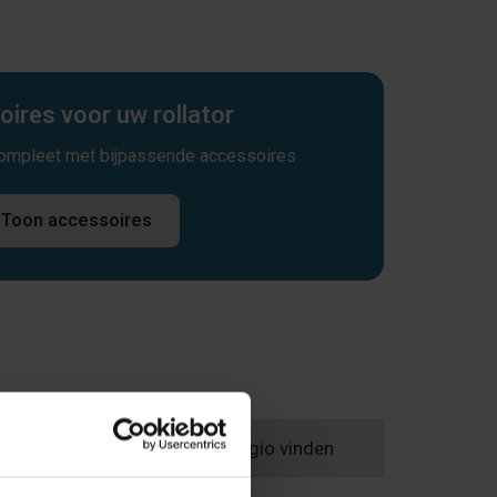
ires voor uw rollator
compleet met bijpassende accessoires
Toon accessoires
agen
Winkel in uw regio vinden