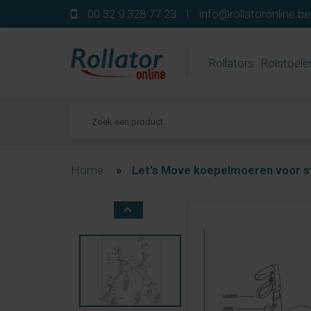
00 32 9 328 77 23
|
info@rollatoronline.be
Rollators
Rolstoele
Home
»
Let's Move koepelmoeren voor s