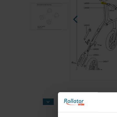
Ninja Slider trial version