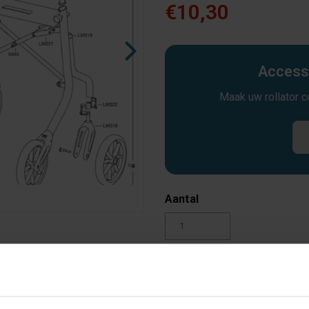
€10,30
Accesso
Maak uw rollator 
Aantal
Toevoegen aan winkelw