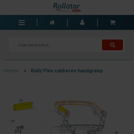
Rollators
Rolstoelen
Scooters
Wandelstokken
Home
»
Rollz Flex rubberen handgreep
Trolleys
Bad- en slaapkamer
Accessoires
Wisselstukken
Blogs
Contact