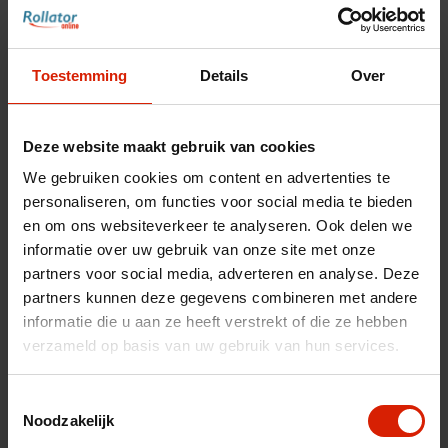
fr
es
nl
Toestemming
Details
Over
Deze website maakt gebruik van cookies
We gebruiken cookies om content en advertenties te
personaliseren, om functies voor social media te bieden
en om ons websiteverkeer te analyseren. Ook delen we
informatie over uw gebruik van onze site met onze
partners voor social media, adverteren en analyse. Deze
partners kunnen deze gegevens combineren met andere
informatie die u aan ze heeft verstrekt of die ze hebben
verzameld op basis van uw gebruik van hun services.
Carbon Ultralight Handgreep
Toestemmingsselectie
Noodzakelijk
rechts