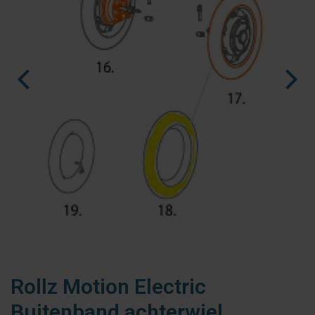
fr
es
nl
Rollz Motion Electric
Buitenband achterwiel