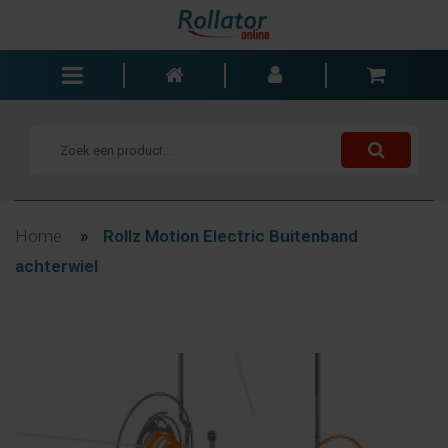
Rollators
Rolstoelen
Scooters
Wandelstokken
Home
»
Rollz Motion Electric Buitenband
Trolleys
achterwiel
Bad- en slaapkamer
Accessoires
Wisselstukken
Blogs
Contact