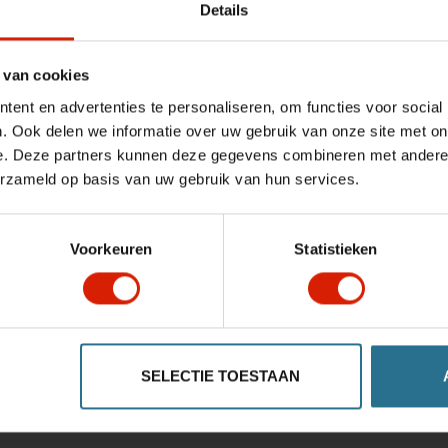
Details
 van cookies
ent en advertenties te personaliseren, om functies voor social
. Ook delen we informatie over uw gebruik van onze site met on
e. Deze partners kunnen deze gegevens combineren met andere i
erzameld op basis van uw gebruik van hun services.
Voorkeuren
Statistieken
 5G – M/S
ijks gebruik
uwbaar accessoire voor wie tijdens dagelijkse verplaatsingen e
SELECTIE TOESTAAN
 een discrete uitstraling, zodat u uw persoonlijke spullen en b