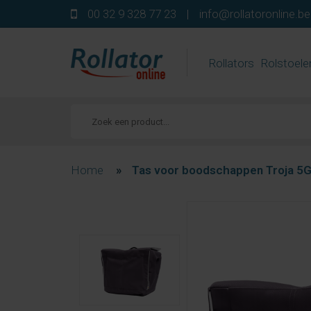
00 32 9 328 77 23
|
info@rollatoronline.be
Rollators
Rolstoele
Home
»
Tas voor boodschappen Troja 5