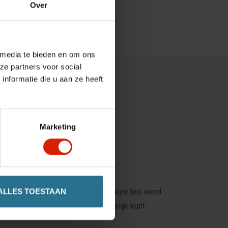
Over
 media te bieden en om ons
ze partners voor social
nformatie die u aan ze heeft
Marketing
xtra opbergruimte nodig heeft. Deze tas werd
ALLES TOESTAAN
oodschappen veilig en overzichtelijk kunt