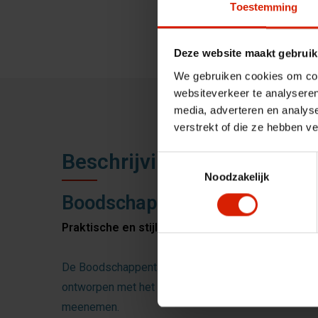
Toestemming
Deze website maakt gebruik
We gebruiken cookies om cont
websiteverkeer te analyseren
media, adverteren en analys
verstrekt of die ze hebben v
Beschrijving
Toestemmingsselectie
Noodzakelijk
Boodschappentas voor Troja
Praktische en stijlvolle opbergruimte voor dagel
De Boodschappentas 5G is een functioneel en betro
ontworpen met het oog op comfort, gebruiksgemak en
meenemen.