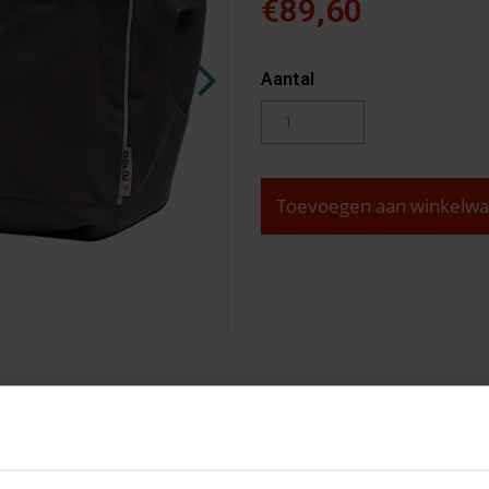
€89,60
Aantal
Toevoegen aan winkelw