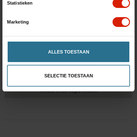
Statistieken
€166,90
Marketing
Aantal
ALLES TOESTAAN
Toevoegen aan winkelwagen
SELECTIE TOESTAAN
Winkel in uw regio vinden