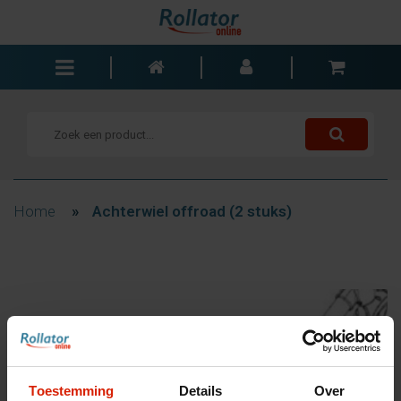
Rollators
Rolstoelen
Scooters
Wandelstokken
Home
»
Achterwiel offroad (2 stuks)
Trolleys
Bad- en slaapkamer
Accessoires
Wisselstukken
Blogs
Contact
Toestemming
Details
Over