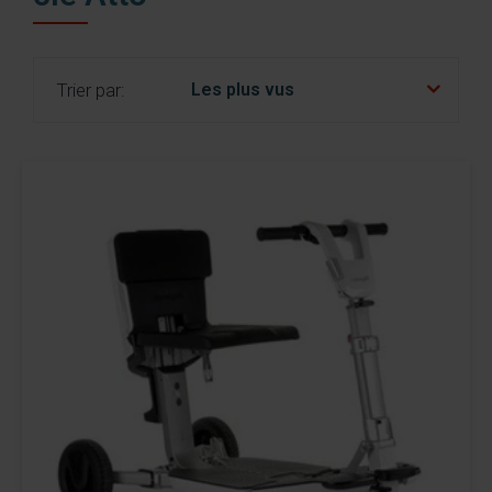
nl
es
fr
Trier par: