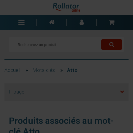
Rollators
Fauteuils roulants
Scooters
Cannes
Accueil
»
Mots-clés
»
Atto
Chariots de courses
Aide de salle de bain
Filtrage
Accessoires
Pièces de rechange
Blogs
Produits associés au mot-
Contact
clé Atto