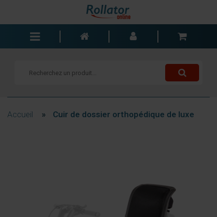
Rollators
Fauteuils roulants
Scooters
Cannes
Accueil
»
Cuir de dossier orthopédique de luxe
Chariots de courses
Aide de salle de bain
Accessoires
Pièces de rechange
Blogs
Contact