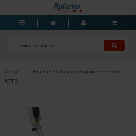
Rollators
Fauteuils roulants
Scooters
Cannes
Accueil
»
Housse de transport pour le scooter
Chariots de courses
ATTO
Aide de salle de bain
Accessoires
Pièces de rechange
Blogs
Contact