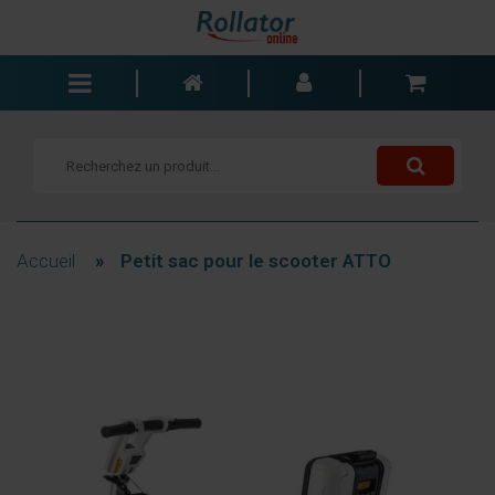
Rollators
Fauteuils roulants
Scooters
Cannes
Accueil
»
Petit sac pour le scooter ATTO
Chariots de courses
Aide de salle de bain
Accessoires
Pièces de rechange
Blogs
Contact