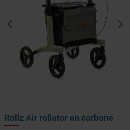
nl
es
fr
Ninja Slider trial version
Rollz Air rollator en carbone