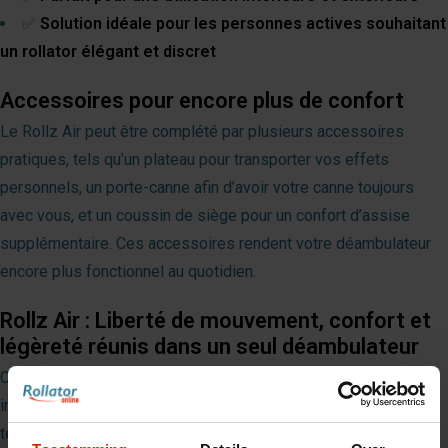
✅
Solution idéale pour les personnes actives souhaitant
un rollator élégant et discret
Accessoires pour encore plus de confort
Le Rollz Air peut être complété par plusieurs accessoires
pratiques, tels qu’un plateau pour transporter vos effets
personnels, un porte-canne afin d’avoir votre canne toujours
avec vous, et un coussin de siège pour un confort d’assise
supplémentaire. Ces accessoires rendent votre déambulateur
encore plus fonctionnel au quotidien.
Rollz Air : Liberté de mouvement, confort et
légèreté réunis dans un seul déambulateur
Choisir le Rollz Air, c’est opter pour un style de vie actif et
indépendant, avec l’un des déambulateurs les plus avancés
techniquement du marché.