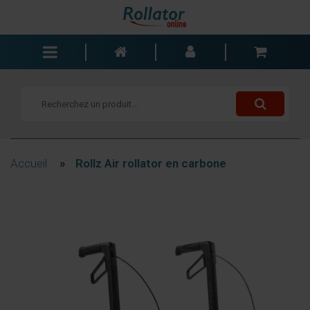
Rollators
Fauteuils roulants
Scooters
Cannes
Accueil
»
Rollz Air rollator en carbone
Chariots de courses
Aide de salle de bain
Accessoires
Pièces de rechange
Blogs
Contact