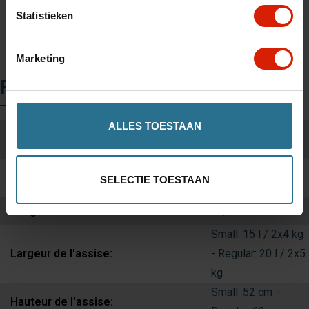
Statistieken
Marketing
Fiche technique
ALLES TOESTAAN
Small: 4,9 kg -
Poids:
Regular: 5 kg
Small: 58,5 cm -
Largeur:
SELECTIE TOESTAAN
Regular: 63,5 cm
Longueur:
63,2 cm
Small: 15 l / 2x4 kg
Largeur de l'assise:
- Regular: 20 l / 2x5
kg
Small: 52 cm -
Hauteur de l'assise: