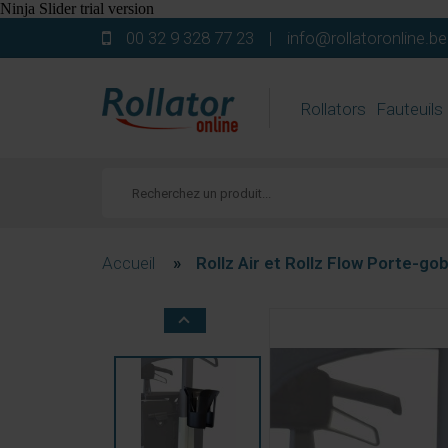
00 32 9 328 77 23
|
info@rollatoronline.be
Rollators
Fauteuils
Accueil
»
Rollz Air et Rollz Flow Porte-go