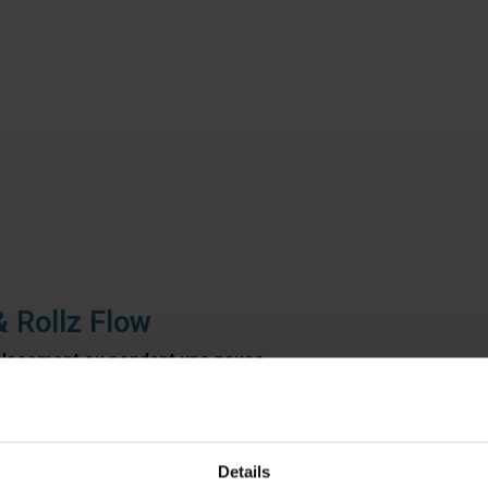
& Rollz Flow
éplacement ou pendant une pause
 accessoire pratique qui apporte un confort supplémentaire lors
re boisson reste toujours à portée de main, de manière sûre et st
ien en place, même pendant la marche. Grâce à sa conception bie
Details
bres pour marcher en toute sécurité.