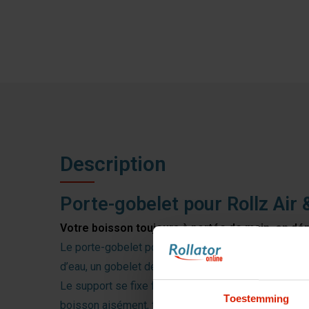
Description
Porte-gobelet pour Rollz Air 
Votre boisson toujours à portée de main, en d
Le porte-gobelet pour
Rollz Air
&
Rollz Flow
est un
d’eau, un gobelet de café ou une petite gourde : vot
Le support se fixe facilement au châssis et reste b
Toestemming
boisson aisément, tout en gardant les deux mains li