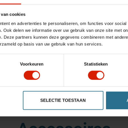
e courtes sorties ou de longues promenades, et contribue à davan
 van cookies
ent en advertenties te personaliseren, om functies voor social
. Ook delen we informatie over uw gebruik van onze site met on
e. Deze partners kunnen deze gegevens combineren met andere i
erzameld op basis van uw gebruik van hun services.
ements
elles et ceux qui aiment partir bien préparés avec le Rollz Air o
Voorkeuren
Statistieken
SELECTIE TOESTAAN