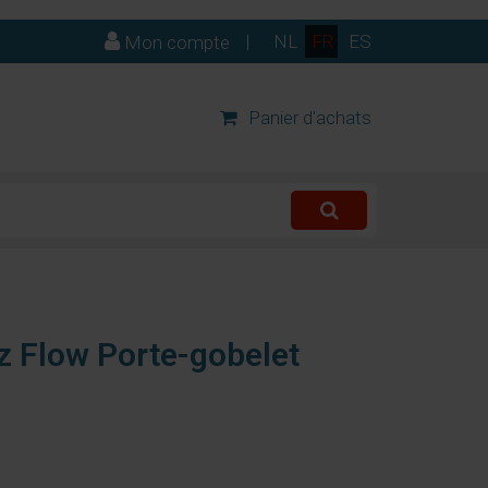
|
NL
FR
ES
Mon compte
Panier d'achats
llz Flow Porte-gobelet