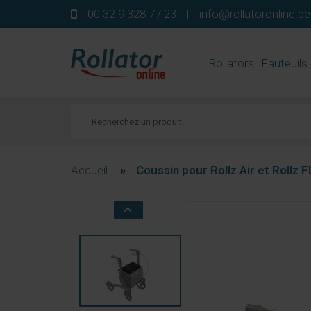
00 32 9 328 77 23
|
info@rollatoronline.be
Rollators
Fauteuils
Accueil
»
Coussin pour Rollz Air et Rollz F