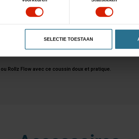
w (Small)
d) et Rollz Flow (Regular)
SELECTIE TOESTAAN
 ou Rollz Flow avec ce coussin doux et pratique.