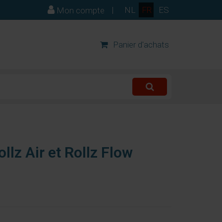
|
NL
FR
ES
Mon compte
Panier d'achats
llz Air et Rollz Flow