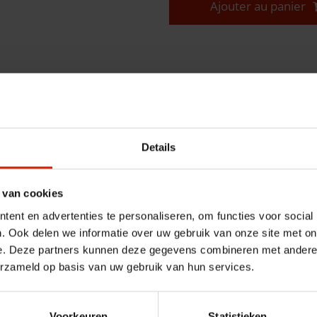
Ajouter au panier
Details
 van cookies
ent en advertenties te personaliseren, om functies voor social
w
– confort supplémentaire et protec
. Ook delen we informatie over uw gebruik van onze site met on
e. Deze partners kunnen deze gegevens combineren met andere i
e idéal pour améliorer le confort de votre déambulateur. Son rem
erzameld op basis van uw gebruik van hun services.
eté. Ainsi, votre Rollz Air ou Rollz Flow reste plus longtemps co
ussin est parfait pour une utilisation quotidienne ou lors de vos d
Voorkeuren
Statistieken