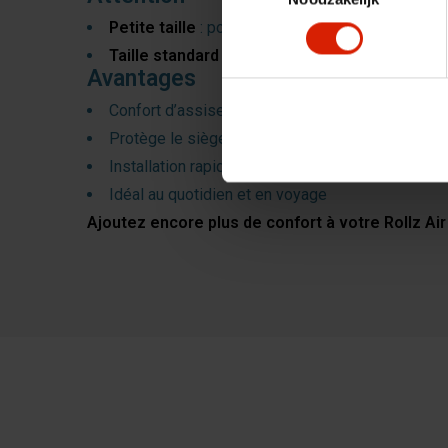
Petite taille
: pour Rollz Air (Small) et Rollz Flo
Taille standard
: pour Rollz Air (Regular/Standar
Avantages
Confort d’assise amélioré
Protège le siège contre l’usure et la saleté
Installation rapide grâce au velcro
Idéal au quotidien et en voyage
Ajoutez encore plus de confort à votre Rollz Air