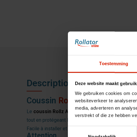
Toestemming
Description
Deze website maakt gebruik
We gebruiken cookies om cont
Coussin
Rollz Air
&
Rollz Flo
websiteverkeer te analyseren
media, adverteren en analys
Le
coussin Rollz Air & Rollz Flow
est un accessoir
verstrekt of die ze hebben v
tout en protégeant le siège contre l’usure et la sal
Facile à installer et à retirer grâce au velcro, le co
Toestemmingsselectie
Attention
Noodzakelijk