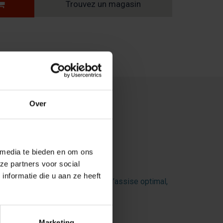
Trouvez un magasin
Over
 media te bieden en om ons
tion
ze partners voor social
nformatie die u aan ze heeft
bourrage doux offre un confort d’assise optimal,
mme neuf.
éplacements.
Marketing