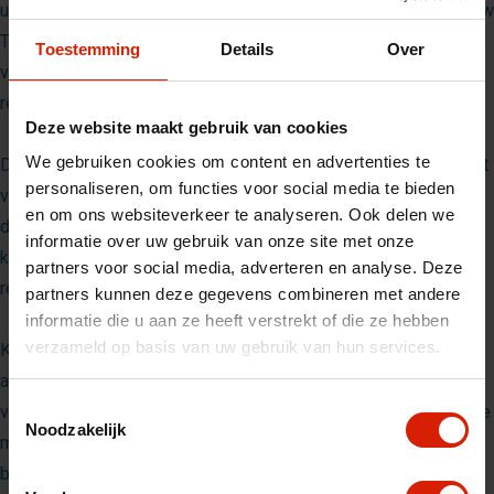
u nu naar de auto loopt of de trein neemt, het verplaatsen van uw
Trive wordt zo een stuk eenvoudiger. Dit is vooral waardevol
Toestemming
Details
Over
voor mensen die afhankelijk zijn van hun rollator en deze
regelmatig willen meenemen.
Deze website maakt gebruik van cookies
We gebruiken cookies om content en advertenties te
De luxe hoes is ook voorzien van een handige sluiting die zorgt
personaliseren, om functies voor social media te bieden
voor een veilige afsluiting. Dit voorkomt dat er vuil of vocht in
en om ons websiteverkeer te analyseren. Ook delen we
de hoes komt, wat de levensduur van uw rollator ten goede
informatie over uw gebruik van onze site met onze
komt. Bovendien is de hoes ontworpen om gemakkelijk te
partners voor social media, adverteren en analyse. Deze
reinigen, zodat u deze altijd fris en in topconditie kunt houden.
partners kunnen deze gegevens combineren met andere
informatie die u aan ze heeft verstrekt of die ze hebben
verzameld op basis van uw gebruik van hun services.
Kortom, de luxe transporthoes voor de
Trive
is een must-have
accessoire voor iedereen die zijn rollator veilig en compact wil
Toestemmingsselectie
vervoeren. Met zijn gebruiksvriendelijke ontwerp, hoogwaardige
Noodzakelijk
materialen en praktische functies biedt deze hoes de perfecte
bescherming voor uw Trive, zodat u met een gerust hart op pad