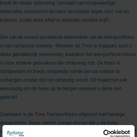
biedt de ideale oplossing. Gemaakt van hoogwaardige
materialen, beschermt de hoes uw rollator tegen stof, vuil en
krassen, zodat deze altijd in optimale conditie blijft.
Een van de meest opvallende kenmerken van de transporthoes
is het compacte ontwerp. Wanneer de Trive is ingepakt, kunt u
deze gemakkelijk meenemen, waardoor het een perfecte keuze
is voor actieve gebruikers die onderweg zijn. De hoes is
lichtgewicht en biedt voldoende ruimte om uw rollator te
verbergen zonder dat het onhandig wordt. Dit maakt het ook
eenvoudig om de hoes op te bergen wanneer u deze niet
gebruikt.
Daarnaast is de
Trive
Transporthoes uitgerust met handige
draagriemen. Deze riemen zorgen ervoor dat u de hoes
comfortabel kunt dragen. Zelfs als deze volledig is ingepakt. Of