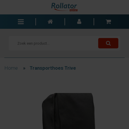
Rollators
Rolstoelen
Scooters
Wandelstokken
Home
»
Transporthoes Trive
Trolleys
Bad- en slaapkamer
Accessoires
Wisselstukken
Blogs
Contact