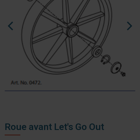
nl
es
fr
Ninja Slider trial version
Roue avant Let's Go Out