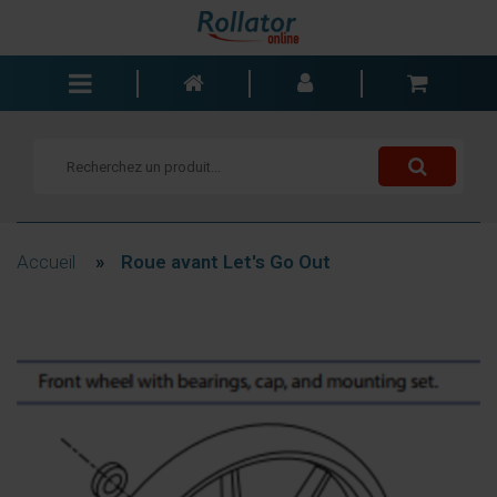
Rollators
Fauteuils roulants
Scooters
Cannes
Accueil
»
Roue avant Let's Go Out
Chariots de courses
Aide de salle de bain
Accessoires
Pièces de rechange
Blogs
Contact