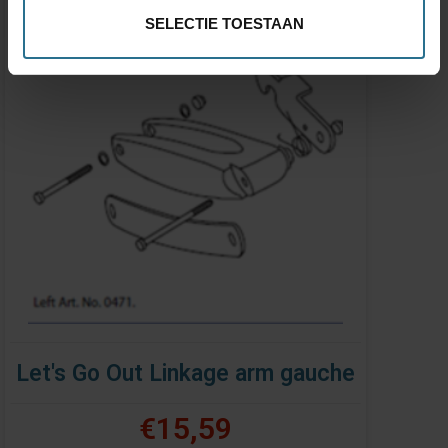
SELECTIE TOESTAAN
Let's Go Out Linkage arm gauche
€15,59