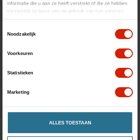
informatie die u aan ze heeft verstrekt of die ze hebben
verzameld op basis van uw gebruik van hun services.
Toestemmingsselectie
Noodzakelijk
Voorkeuren
Let's Go Out S Fender Left and right (2
Statistieken
pieces)
Marketing
€15,59
ALLES TOESTAAN