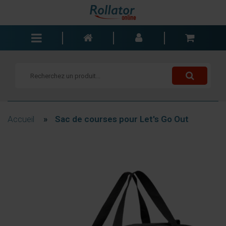
Rollators
Fauteuils roulants
Scooters
Cannes
Accueil
»
Sac de courses pour Let's Go Out
Chariots de courses
Aide de salle de bain
Accessoires
Pièces de rechange
Blogs
Contact