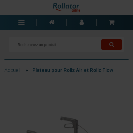
Rollators
Fauteuils roulants
Scooters
Cannes
Accueil
»
Plateau pour Rollz Air et Rollz Flow
Chariots de courses
Aide de salle de bain
Accessoires
Pièces de rechange
Blogs
Contact