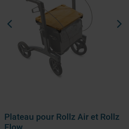
nl
es
fr
Ninja Slider trial version
Plateau pour Rollz Air et Rollz
Flow