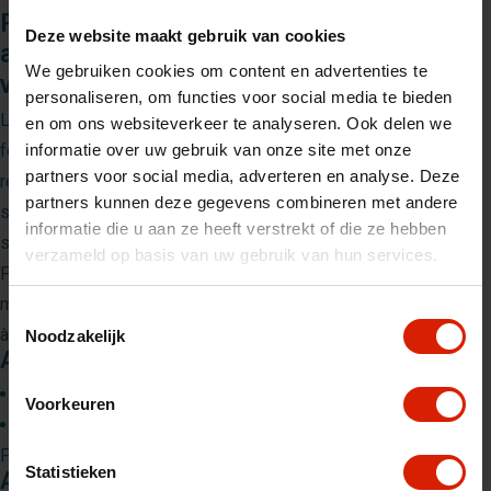
Plateau Rollz Air & Rollz Flow –
Deze website maakt gebruik van cookies
accessoire en bambou pratique pour
We gebruiken cookies om content en advertenties te
votre déambulateur
personaliseren, om functies voor social media te bieden
Le
plateau
Rollz Air
&
Rollz Flow
est un accessoire
en om ons websiteverkeer te analyseren. Ook delen we
informatie over uw gebruik van onze site met onze
fonctionnel en bambou conçu pour transporter facilement vos
partners voor social media, adverteren en analyse. Deze
repas, boissons ou objets personnels. Il se place solidement
partners kunnen deze gegevens combineren met andere
sur le siège du Rollz Air ou du Rollz Flow, offrant une surface
informatie die u aan ze heeft verstrekt of die ze hebben
stable lors de vos déplacements ou à l’arrêt.
verzameld op basis van uw gebruik van hun services.
Facile à installer et à retirer, il est idéal pour une utilisation à la
maison ou en déplacement, afin de garder vos affaires toujours
Toestemmingsselectie
à portée de main.
Noodzakelijk
Attention
Petite taille
: pour Rollz Air (Small) et Rollz Flow (Small)
Voorkeuren
Taille standard
: pour Rollz Air (Regular/Standard) et Rollz
Flow (Regular)
Statistieken
Avantages