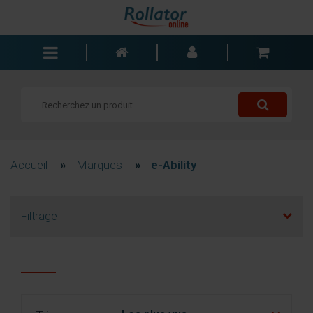
Rollators
Fauteuils roulants
Scooters
Cannes
Accueil
»
Marques
»
e-Ability
Chariots de courses
Aide de salle de bain
Filtrage
Accessoires
Pièces de rechange
Blogs
Contact