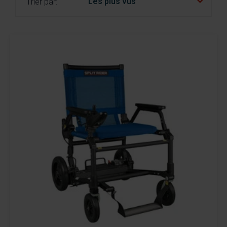
Trier par:
nl
es
fr