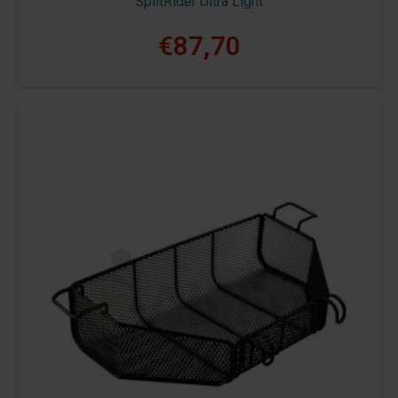
SplitRider Ultra Light
€87,70