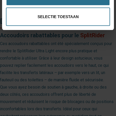
SELECTIE TOESTAAN
Description
Accoudoirs rabattables pour le
SplitRider
Ces accoudoirs rabattables ont été spécialement conçus pour
rendre le SplitRider Ultra Light encore plus pratique et
confortable à utiliser. Grâce à leur design astucieux, vous
pouvez replier facilement les accoudoirs vers le haut, ce qui
facilite les transferts latéraux – par exemple vers un lit, un
fauteuil ou des toilettes – de manière fluide et sécurisée.
Que vous ayez besoin de soutien à gauche, à droite ou des
deux côtés, ces accoudoirs offrent plus de liberté de
mouvement et réduisent le risque de blocages ou de positions
inconfortables lors des transferts. Idéal pour ceux qui