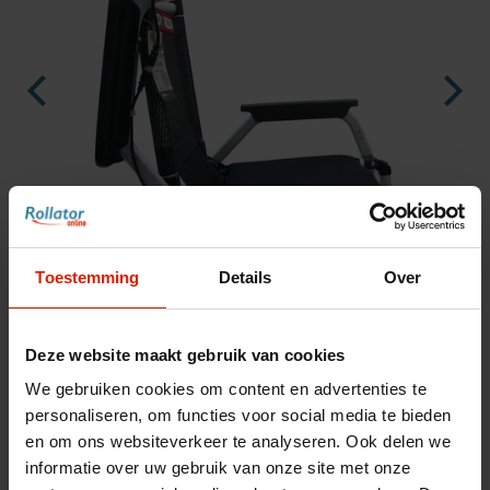
nl
es
fr
Toestemming
Details
Over
Deze website maakt gebruik van cookies
We gebruiken cookies om content en advertenties te
Accoudoirs rabattables D+G
personaliseren, om functies voor social media te bieden
en om ons websiteverkeer te analyseren. Ook delen we
informatie over uw gebruik van onze site met onze
Accoudoirs relevables pour SplitRider. Pour des transferts