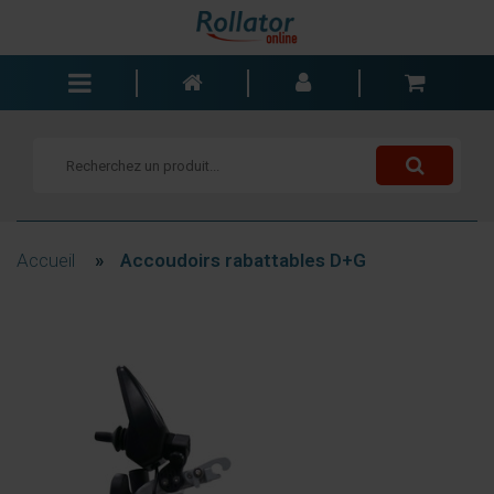
Rollators
Fauteuils roulants
Scooters
Cannes
Accueil
»
Accoudoirs rabattables D+G
Chariots de courses
Aide de salle de bain
Accessoires
Pièces de rechange
Blogs
Contact