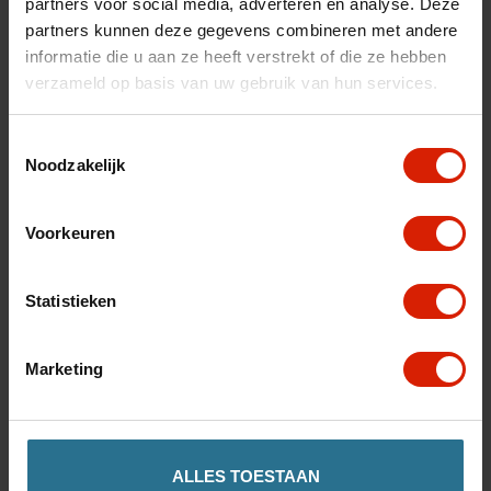
partners voor social media, adverteren en analyse. Deze
latéraux sûrs à gauche ou à droite. Plus d’autonomie et de
partners kunnen deze gegevens combineren met andere
confort
informatie die u aan ze heeft verstrekt of die ze hebben
verzameld op basis van uw gebruik van hun services.
€115,77
Toestemmingsselectie
Noodzakelijk
Quantité
Voorkeuren
Statistieken
Ajouter au panier
Marketing
Trouvez un magasin
ALLES TOESTAAN