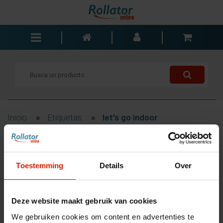
Andadores
Sillas de ruedas
Scooters
Bastones
Inicio
»
Etiquetas
»
let's go indoor
Carros de la compra
Baño y dormitorio
Filtrar
Accesorios
Toestemming
Details
Over
Componentes
Blogs
Productos etiquetados
Deze website maakt gebruik van cookies
Contacto
como 'let's go indoor'
We gebruiken cookies om content en advertenties te