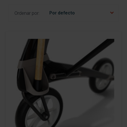
nl
fr
es
Ordenar por: