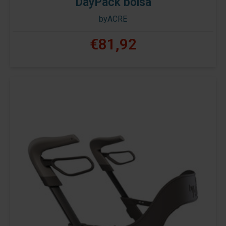
DayPack bolsa
byACRE
€81,92