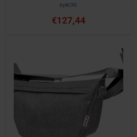
byACRE
€127,44