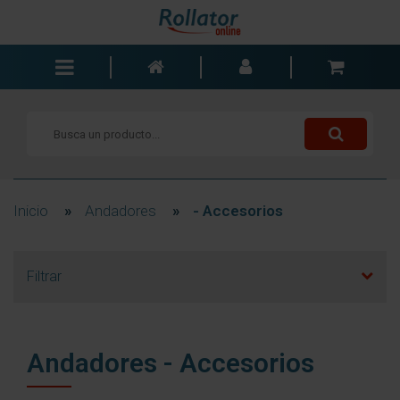
Andadores
Sillas de ruedas
Scooters
Bastones
Inicio
»
Andadores
»
- Accesorios
Carros de la compra
Baño y dormitorio
Filtrar
Accesorios
Componentes
Blogs
Andadores - Accesorios
Contacto