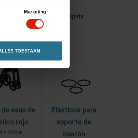
Marketing
o
Entrega rápida
ALLES TOESTAAN
 de asas de
Elásticos para
stico rojo
soporte de
llz Motion
bastón