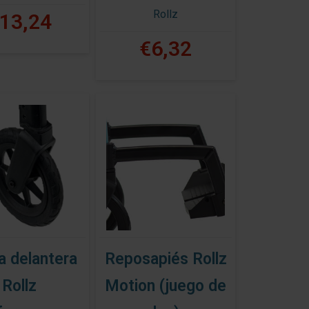
Rollz
13,24
€6,32
a delantera
Reposapiés Rollz
Rollz
Motion (juego de