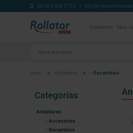
00 32 9 328 77 23
|
info@rollatoronline.be
Andadores
Sillas d
Inicio
»
Andadores
»
- Recambios
An
Categorías
Andadores
- Accesorios
- Recambios