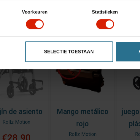
Voorkeuren
Statistieken
La mejor calidad
Excelente servici
SELECTIE TOESTAAN
jín de asiento
Mango metálico
juego
Rollz Motion
rojo
plá
Rollz Motion
Ro
€28,90