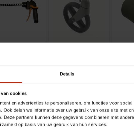
sa completa
Rueda Volari
Fort
Volaris
eurovema
ARA-
Details
foot
€76,41
€24,89
ARA
 van cookies
ent en advertenties te personaliseren, om functies voor social
. Ook delen we informatie over uw gebruik van onze site met on
e. Deze partners kunnen deze gegevens combineren met andere i
erzameld op basis van uw gebruik van hun services.