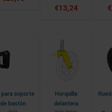
€13,24
€
 para soporte
Horquilla
Rued
de bastón
delantera
Rollz
Rollz Motion