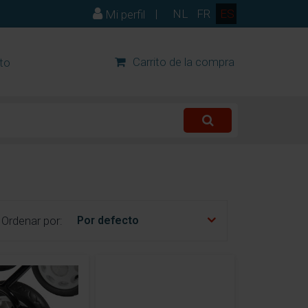
|
NL
FR
ES
Mi perfil
Carrito de la compra
to
Ordenar por: