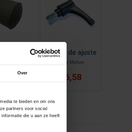
a ARA-C &
Tornillo de ajuste
Rollz Motion
K Plastic
Over
 per piece
€6,58
-C & ARA-K
€6,92
 media te bieden en om ons
ze partners voor social
nformatie die u aan ze heeft