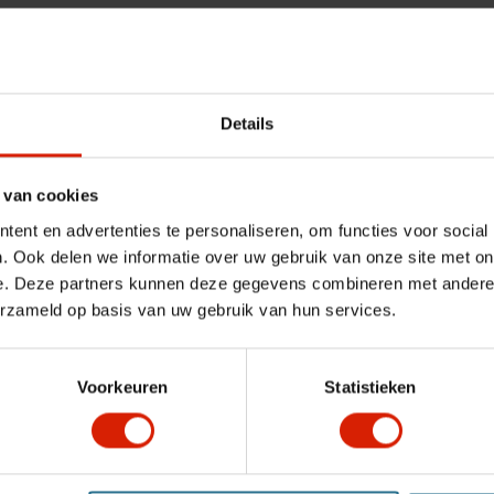
 de automóviles y del
tes. Con la Pegatina
Details
y concurridos.
esidad de herramientas
 van cookies
as las condiciones
ent en advertenties te personaliseren, om functies voor social
res.
. Ook delen we informatie over uw gebruik van onze site met on
e. Deze partners kunnen deze gegevens combineren met andere i
erzameld op basis van uw gebruik van hun services.
ar tu estilo personal.
Voorkeuren
Statistieken
 económica para mejorar tu
 inversión con grandes