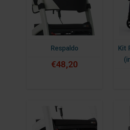
Respaldo
Kit 
(i
€48,20