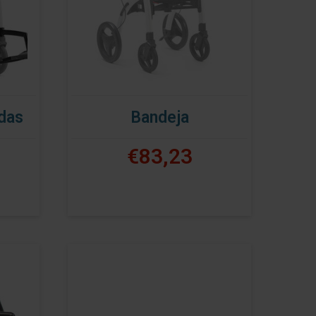
edas
Bandeja
€83,23