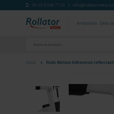
00 32 9 328 77 23
|
info@rollatoronline.be
Andadores
Sillas d
Inicio
»
Rollz Motion Adhesivos reflectant