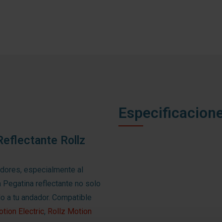
Especificacion
Reflectante Rollz
adores, especialmente al
 Pegatina reflectante no solo
lo a tu andador. Compatible
tion Electric
,
Rollz Motion