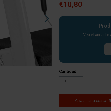
€10,80
Prod
Vea el andador 
Cantidad
Añadir a la cesta