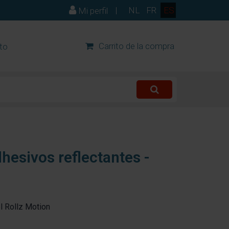
|
NL
FR
ES
Mi perfil
Carrito de la compra
to
hesivos reflectantes -
l Rollz Motion