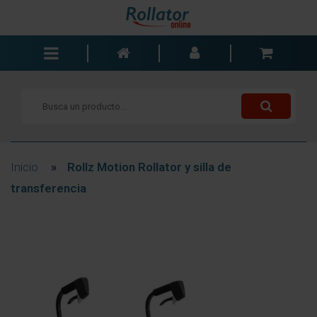
Andadores
Sillas de ruedas
Scooters
Bastones
Inicio
»
Rollz Motion Rollator y silla de
Carros de la compra
transferencia
Baño y dormitorio
Accesorios
Componentes
Blogs
Contacto