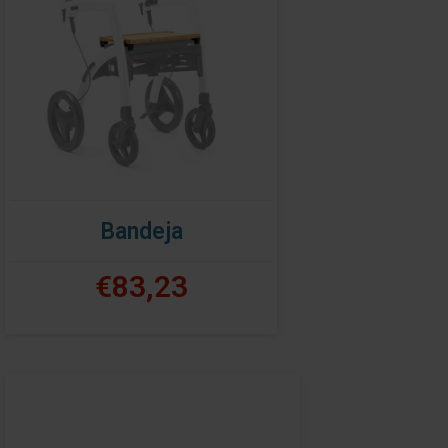
Bandeja
€83,23