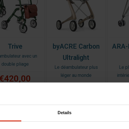
Trive
byACRE Carbon
ARA-K
mbulateur avec un
Ultralight
double pliage
Le déambulateur plus
Le pl
léger au monde
intéri
€420,00
€698,00
€
Details