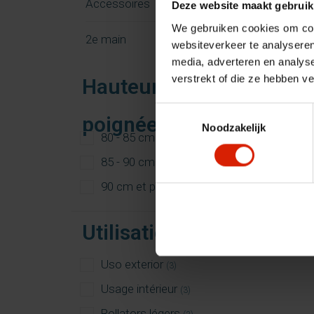
Accessoires
Deze website maakt gebruik
We gebruiken cookies om cont
2e main
websiteverkeer te analyseren
media, adverteren en analys
verstrekt of die ze hebben v
Hauteur de
Toestemmingsselectie
poignée
Noodzakelijk
80 - 85 cm
(2)
85 - 90 cm
(3)
90 cm et plus
(3)
Utilisation
Uso exterior
(3)
Usage intérieur
(3)
Rollators légers