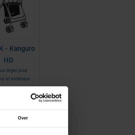
 - Kanguro
HD
us léger pour
eur et extérieur
297,67
Over