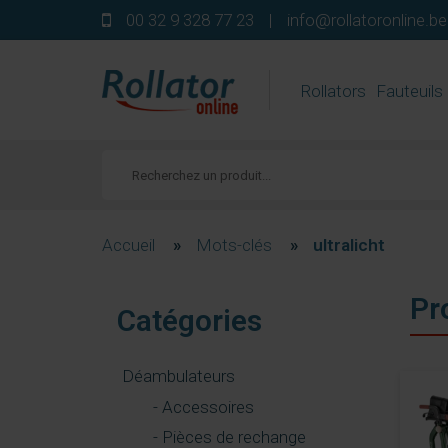
00 32 9 328 77 23
|
info@rollatoronline.be
Rollators
Fauteuils
Accueil
»
Mots-clés
»
ultralicht
Pr
Catégories
Déambulateurs
- Accessoires
- Pièces de rechange