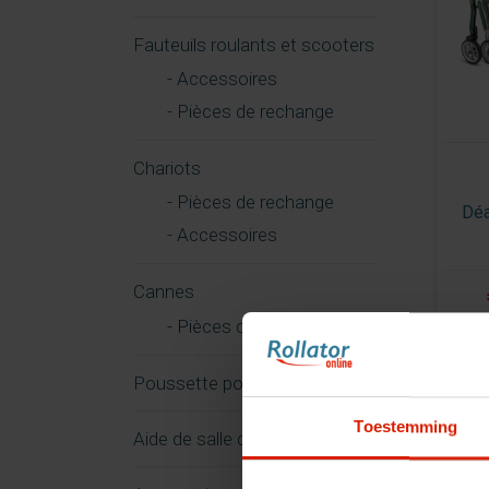
Fauteuils roulants et scooters
- Accessoires
- Pièces de rechange
Chariots
- Pièces de rechange
Déa
- Accessoires
Cannes
- Pièces de rechange
Poussette pour animaux
Toestemming
Aide de salle de bain