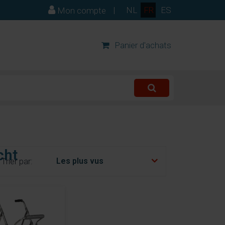
|
NL
FR
ES
Mon compte
Panier d'achats
cht
Trier par: