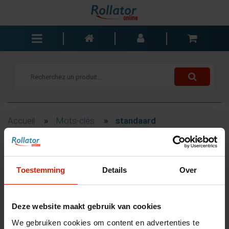
Rollators
Fauteuils roulants
Scooters
Cannes
Accueil
»
Mots-clés
»
standaard
Chariots de courses
Aide de salle de bain
Filtrage
Accessoires
Toestemming
Details
Over
Pièces de rechange
Blogs
Produits associés au mot-
Deze website maakt gebruik van cookies
Contact
clé standaard
We gebruiken cookies om content en advertenties te