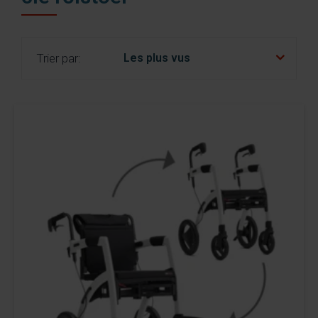
nl
es
fr
Trier par: