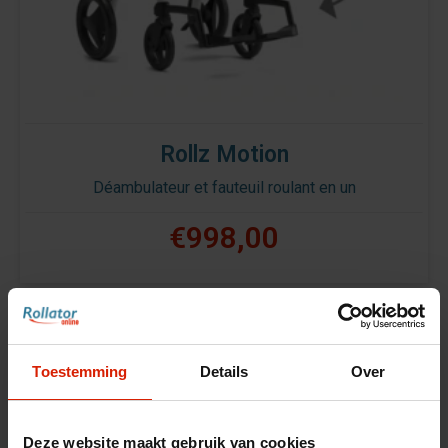
Rollz Motion
Déambulateur et fauteuil roulant en un
€998,00
Toestemming
Details
Over
Deze website maakt gebruik van cookies