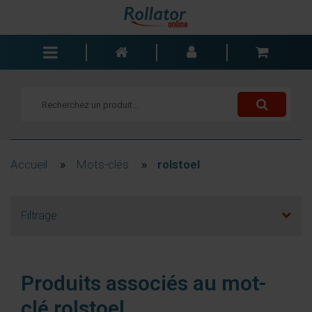
Rollators
Fauteuils roulants
Scooters
Cannes
Accueil
»
Mots-clés
»
rolstoel
Chariots de courses
Aide de salle de bain
Filtrage
Accessoires
Pièces de rechange
Blogs
Produits associés au mot-
Contact
clé rolstoel