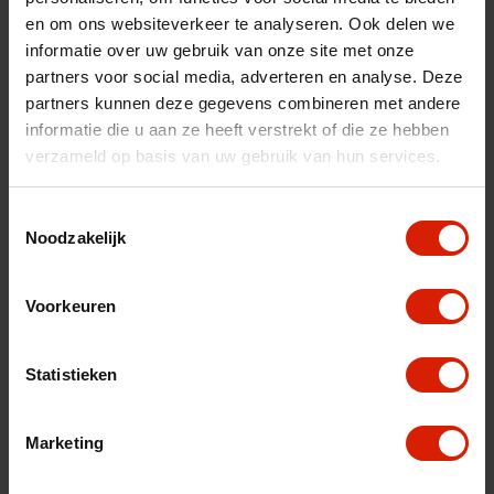
nl
es
fr
en om ons websiteverkeer te analyseren. Ook delen we
informatie over uw gebruik van onze site met onze
partners voor social media, adverteren en analyse. Deze
Trier par:
partners kunnen deze gegevens combineren met andere
informatie die u aan ze heeft verstrekt of die ze hebben
verzameld op basis van uw gebruik van hun services.
Toestemmingsselectie
Noodzakelijk
Voorkeuren
Statistieken
Marketing