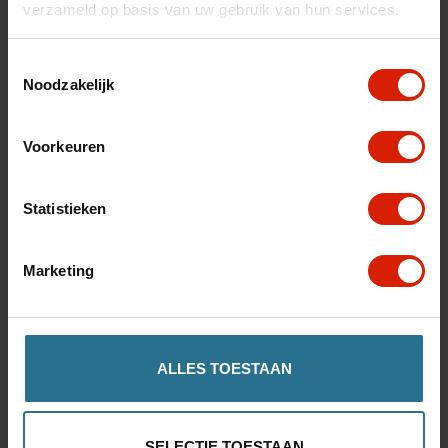
verzameld op basis van uw gebruik van hun services.
Toestemmingsselectie
Noodzakelijk
Voorkeuren
byACRE Carbon Overland
Pneumatiques en caoutchouc ultra-durable
Statistieken
€748,00
Marketing
ALLES TOESTAAN
SELECTIE TOESTAAN