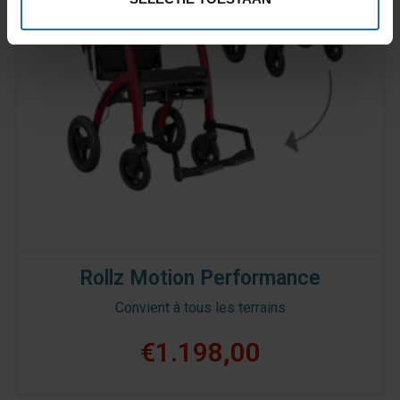
Rollz Motion Performance
Convient à tous les terrains
€1.198,00