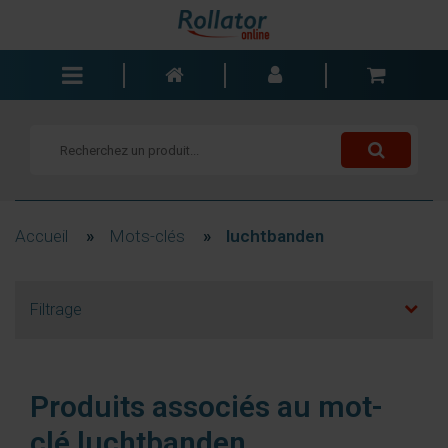
Rollators
Fauteuils roulants
Scooters
Cannes
Accueil
»
Mots-clés
»
luchtbanden
Chariots de courses
Aide de salle de bain
Filtrage
Accessoires
Pièces de rechange
Blogs
Produits associés au mot-
Contact
clé luchtbanden