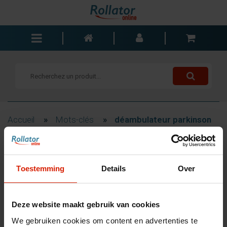
Rollators
Fauteuils roulants
Scooters
Cannes
Accueil
»
Mots-clés
»
déambulateur parkinson
Chariots de courses
Aide de salle de bain
Filtrage
Accessoires
Toestemming
Details
Over
Pièces de rechange
Blogs
Produits associés au mot-
Deze website maakt gebruik van cookies
Contact
clé déambulateur parkinson
We gebruiken cookies om content en advertenties te