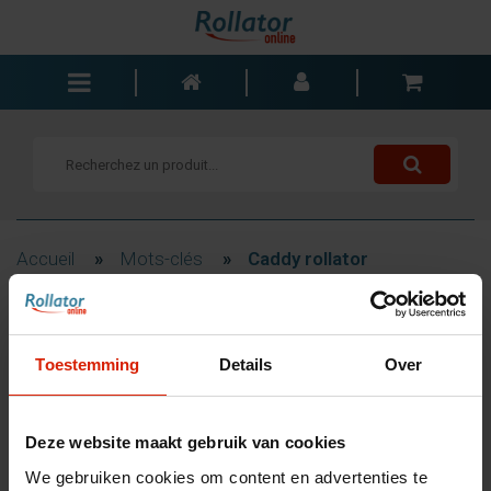
Rollators
Fauteuils roulants
Scooters
Cannes
Accueil
»
Mots-clés
»
Caddy rollator
Chariots de courses
Aide de salle de bain
Filtrage
Accessoires
Toestemming
Details
Over
Pièces de rechange
Blogs
Produits associés au mot-
Deze website maakt gebruik van cookies
Contact
clé Caddy rollator
We gebruiken cookies om content en advertenties te