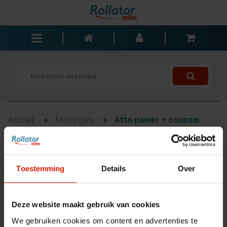
Rollators
Fauteuils roulants
Scooters
Cannes
Accueil
»
Mots-clés
»
Atto panier + coussin
Chariots de courses
Aide de salle de bain
Filtrage
Accessoires
Toestemming
Details
Over
Pièces de rechange
Blogs
Produits associés au mot-
Deze website maakt gebruik van cookies
Contact
clé Atto panier + coussin
We gebruiken cookies om content en advertenties te