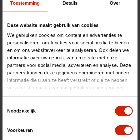
Toestemming
Details
Over
€26,54
Deze website maakt gebruik van cookies
We gebruiken cookies om content en advertenties te
personaliseren, om functies voor social media te bieden
Accessoires pour votre déambulateur
en om ons websiteverkeer te analyseren. Ook delen we
Ajoutez les accessoires adaptés pour plus de confort
informatie over uw gebruik van onze site met onze
partners voor social media, adverteren en analyse. Deze
partners kunnen deze gegevens combineren met andere
Découvrir les accessoires
informatie die u aan ze heeft verstrekt of die ze hebben
verzameld op basis van uw gebruik van hun services.
Quantité
Toestemmingsselectie
Noodzakelijk
Voorkeuren