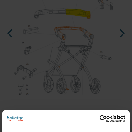
nl
es
fr
Rollz Flex S - Rollz Flex front
handle bar right