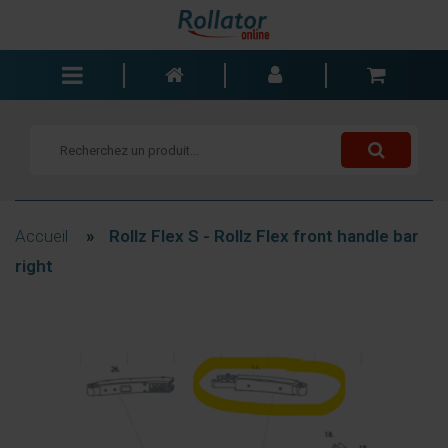
Rollators
Fauteuils roulants
Scooters
Cannes
Accueil
»
Rollz Flex S - Rollz Flex front handle bar
Chariots de courses
right
Aide de salle de bain
Accessoires
Pièces de rechange
Blogs
Contact