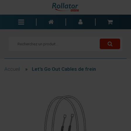
Rollators
Fauteuils roulants
Scooters
Cannes
Accueil
»
Let's Go Out Cables de frein
Chariots de courses
Aide de salle de bain
Accessoires
Pièces de rechange
Blogs
Contact