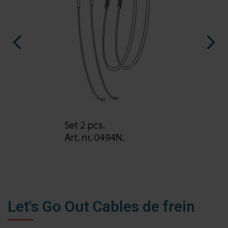
nl
es
fr
Ninja Slider trial version
Let's Go Out Cables de frein