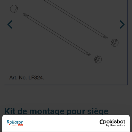
nl
es
fr
Kit de montage pour siège
Let's Fly