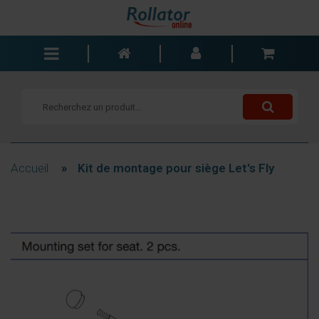
Rollators
Fauteuils roulants
Scooters
Cannes
Accueil
»
Kit de montage pour siège Let's Fly
Chariots de courses
Aide de salle de bain
Accessoires
Pièces de rechange
Blogs
Contact