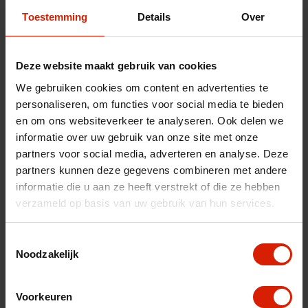
Toestemming
Details
Over
Jeu de 2 pour le montage du siège de Let's Fly
€10,32
Deze website maakt gebruik van cookies
We gebruiken cookies om content en advertenties te
personaliseren, om functies voor social media te bieden
Accessoires pour votre déambulateur
en om ons websiteverkeer te analyseren. Ook delen we
informatie over uw gebruik van onze site met onze
Ajoutez les accessoires adaptés pour plus de confort
partners voor social media, adverteren en analyse. Deze
partners kunnen deze gegevens combineren met andere
Découvrir les accessoires
informatie die u aan ze heeft verstrekt of die ze hebben
verzameld op basis van uw gebruik van hun services.
Toestemmingsselectie
Quantité
Noodzakelijk
Voorkeuren