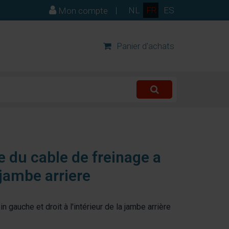
|
NL
FR
ES
Mon compte
Panier d'achats
e du cable de freinage a
a jambe arriere
 gauche et droit à l'intérieur de la jambe arrière