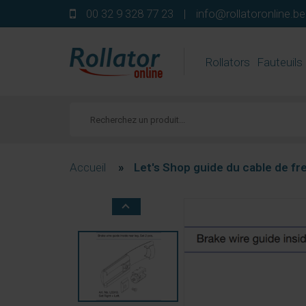
00 32 9 328 77 23
|
info@rollatoronline.be
Rollators
Fauteuils
Accueil
»
Let's Shop guide du cable de frei