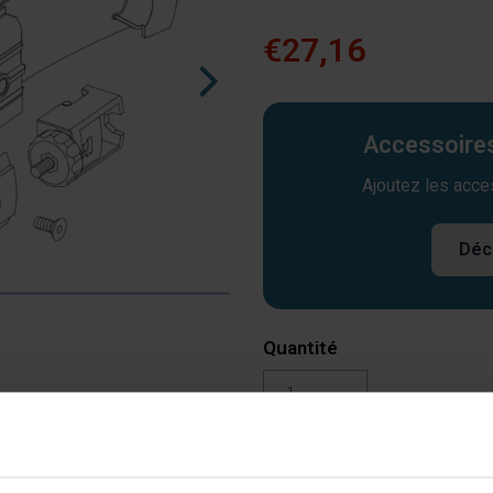
€27,16
Accessoires
Ajoutez les acce
Déc
Quantité
Ajouter au panier