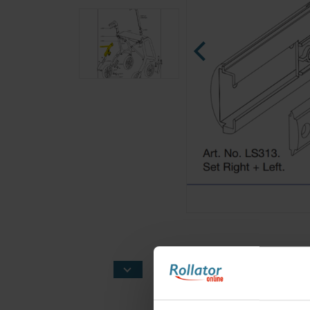
Ninja Slider trial version