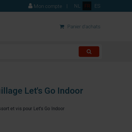
|
NL
FR
ES
Mon compte
Panier d'achats
illage Let's Go Indoor
ssort et vis pour Let's Go Indoor