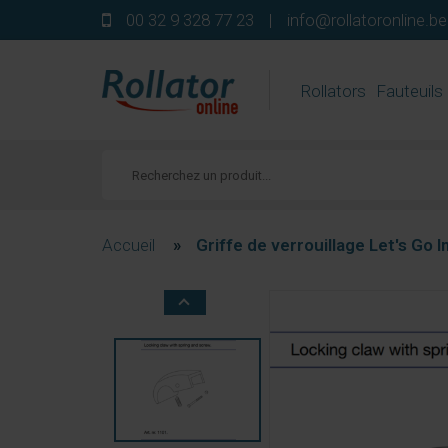
00 32 9 328 77 23
|
info@rollatoronline.be
Rollators
Fauteuils
Accueil
»
Griffe de verrouillage Let's Go 