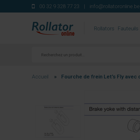
00 32 9 328 77 23
|
info@rollatoronline.be
Rollators
Fauteuils
Accueil
»
Fourche de frein Let's Fly avec