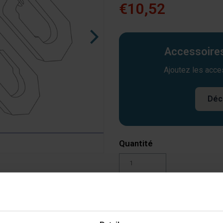
€10,52
Accessoires
Ajoutez les acce
Déc
Quantité
Ajouter au panier