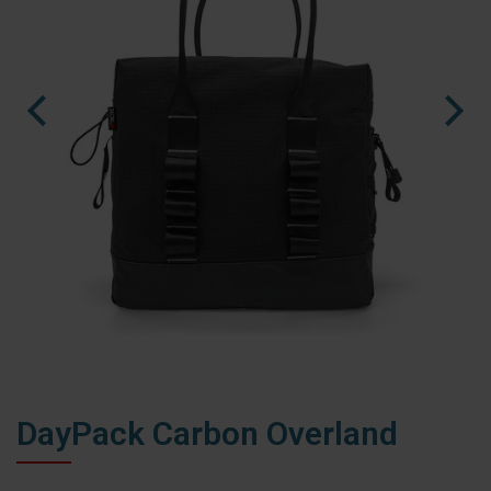
nl
es
fr
DayPack Carbon Overland