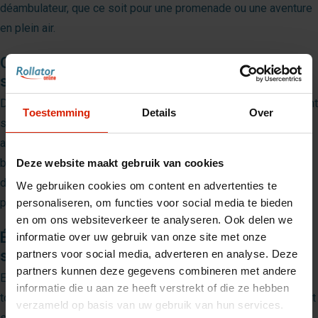
déambulateur, que ce soit pour une promenade ou une aventure
en plein air.
Organisation optimale grâce aux poches
supplémentaires
De plus, il comporte plusieurs poches et espaces de rangement
Toestemming
Details
Over
supplémentaires, permettant d’organiser facilement vos
affaires. Ainsi, vous trouverez rapidement ce dont vous avez
besoin, sans avoir à fouiller partout. Que ce soit pour des
Deze website maakt gebruik van cookies
documents, votre téléphone ou un livre, chaque objet trouve sa
We gebruiken cookies om content en advertenties te
place.
personaliseren, om functies voor social media te bieden
en om ons websiteverkeer te analyseren. Ook delen we
Élégance et simplicité dans toutes les
informatie over uw gebruik van onze site met onze
situations
partners voor social media, adverteren en analyse. Deze
partners kunnen deze gegevens combineren met andere
Enfin, le sac à dos
Carbon Overland
vous permet d’affronter
informatie die u aan ze heeft verstrekt of die ze hebben
toutes les situations avec style. Grâce à son design moderne et
verzameld op basis van uw gebruik van hun services.
ses matériaux solides, vous restez élégant en toute