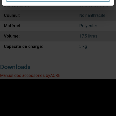
Dimensions :
35 x 16 x 33 cm
Couleur:
Noir anthracite
Matériel:
Polyester
Volume:
17.5 litres
Capacité de charge:
5 kg
Downloads
Manuel des accessoires byACRE