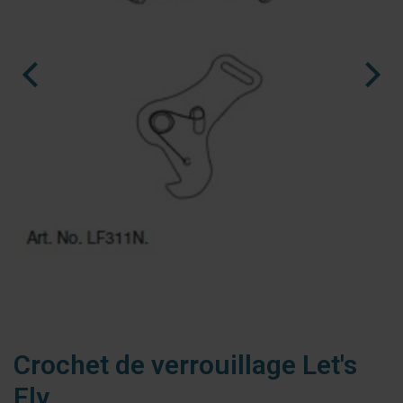
nl
es
fr
Ninja Slider trial version
Crochet de verrouillage Let's
Fly