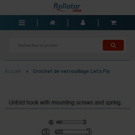
Rollators
Fauteuils roulants
Scooters
Cannes
Accueil
»
Crochet de verrouillage Let's Fly
Chariots de courses
Aide de salle de bain
Accessoires
Pièces de rechange
Blogs
Contact