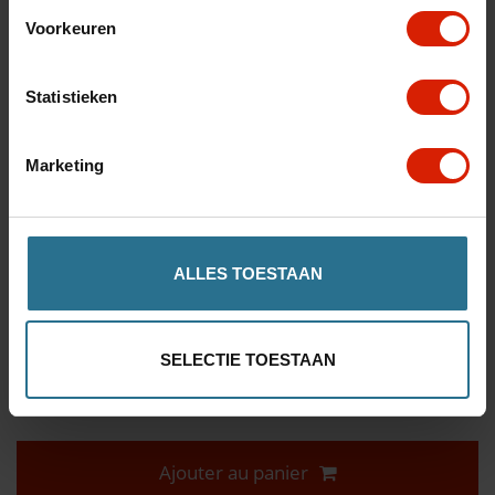
Voorkeuren
Connexion croisée pour le Carbon Ultralight
€30,40
Statistieken
Marketing
Faire un choix:
*
ALLES TOESTAAN
Quantité
SELECTIE TOESTAAN
Ajouter au panier