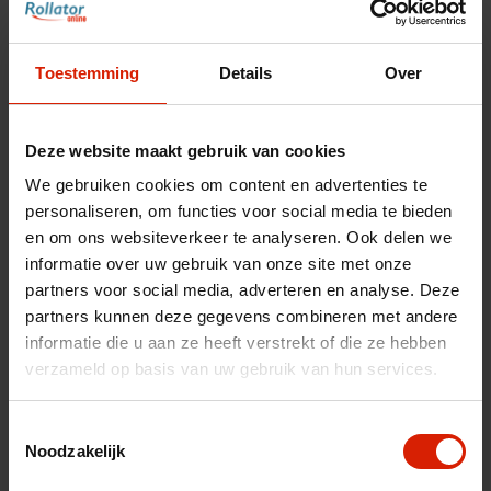
nl
es
fr
Toestemming
Details
Over
Deze website maakt gebruik van cookies
We gebruiken cookies om content en advertenties te
personaliseren, om functies voor social media te bieden
en om ons websiteverkeer te analyseren. Ook delen we
informatie over uw gebruik van onze site met onze
partners voor social media, adverteren en analyse. Deze
partners kunnen deze gegevens combineren met andere
informatie die u aan ze heeft verstrekt of die ze hebben
verzameld op basis van uw gebruik van hun services.
Carbon Ultralight connexion
Toestemmingsselectie
croisée
Noodzakelijk