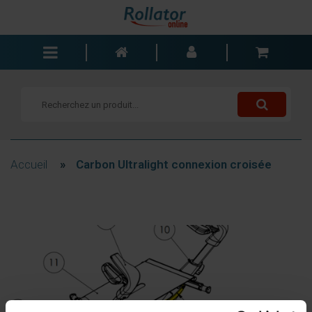
Rollators
Fauteuils roulants
Scooters
Cannes
Accueil
»
Carbon Ultralight connexion croisée
Chariots de courses
Aide de salle de bain
Accessoires
Pièces de rechange
Blogs
Contact