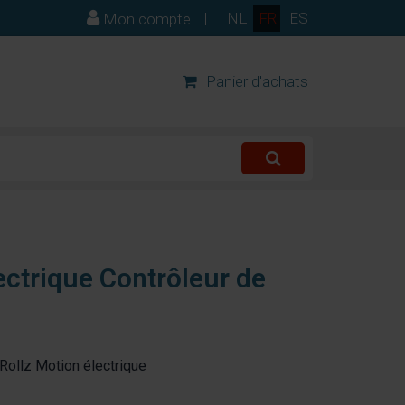
|
NL
FR
ES
Mon compte
Panier d'achats
ectrique Contrôleur de
 Rollz Motion électrique