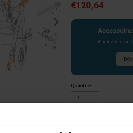
€120,64
Accessoires
Ajoutez les acce
Déc
Quantité
Ajouter au panier