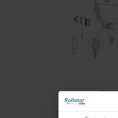
Ninja Slider trial version