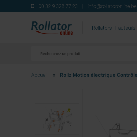
00 32 9 328 77 23
|
info@rollatoronline.be
Rollators
Fauteuils
Accueil
»
Rollz Motion électrique Contrôle