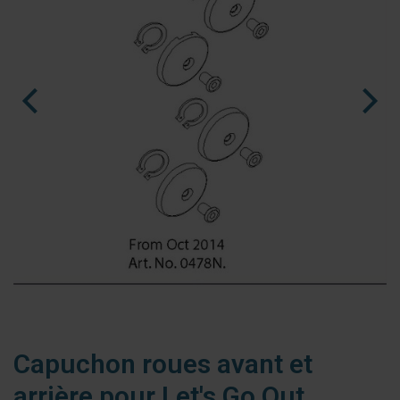
nl
es
fr
Capuchon roues avant et
arrière pour Let's Go Out