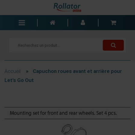
Rollators
Fauteuils roulants
Scooters
Cannes
Accueil
»
Capuchon roues avant et arrière pour
Chariots de courses
Let's Go Out
Aide de salle de bain
Accessoires
Pièces de rechange
Blogs
Contact