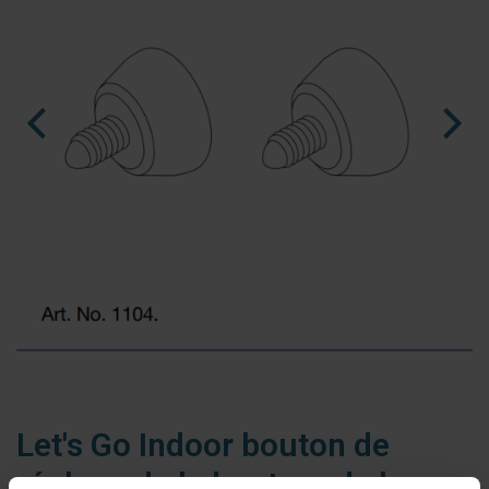
nl
es
fr
Let's Go Indoor bouton de
réglage de la hauteur de la