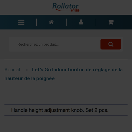
Rollators
Fauteuils roulants
Scooters
Cannes
Accueil
»
Let's Go Indoor bouton de réglage de la
Chariots de courses
hauteur de la poignée
Aide de salle de bain
Accessoires
Pièces de rechange
Blogs
Contact