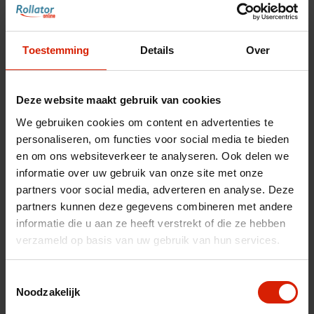
poignée
Toestemming
Details
Over
Jeu de 2 boutons de réglage de la hauteur pour la poignée
de Let's Go Indoor
Deze website maakt gebruik van cookies
€14,17
We gebruiken cookies om content en advertenties te
personaliseren, om functies voor social media te bieden
en om ons websiteverkeer te analyseren. Ook delen we
informatie over uw gebruik van onze site met onze
Accessoires pour votre déambulateur
partners voor social media, adverteren en analyse. Deze
partners kunnen deze gegevens combineren met andere
Ajoutez les accessoires adaptés pour plus de confort
informatie die u aan ze heeft verstrekt of die ze hebben
verzameld op basis van uw gebruik van hun services.
Découvrir les accessoires
Toestemmingsselectie
Noodzakelijk