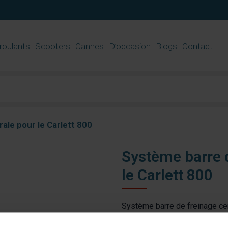
 roulants
Scooters
Cannes
D’occasion
Blogs
Contact
ale pour le Carlett 800
Système barre d
le Carlett 800
Système barre de freinage cen