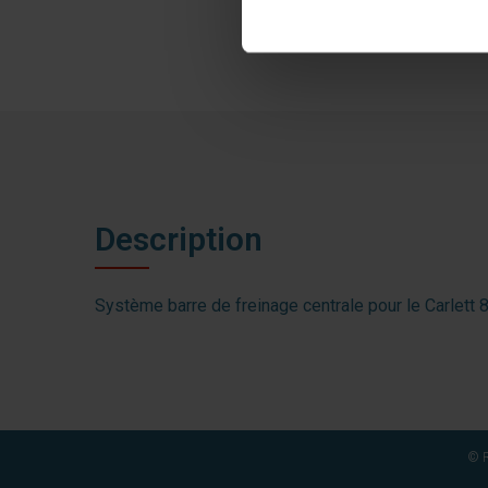
Description
Système barre de freinage centrale pour le Carlett 
© R