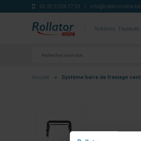
00 32 9 328 77 23
|
info@rollatoronline.be
Rollators
Fauteuils
Accueil
»
Système barre de freinage centr