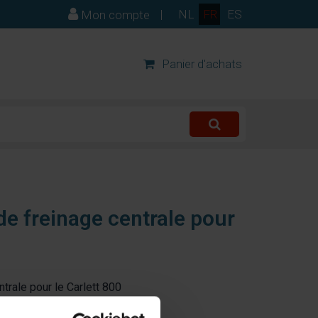
|
NL
FR
ES
Mon compte
Panier d'achats
e freinage centrale pour
trale pour le Carlett 800