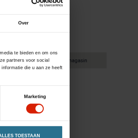
Over
 media te bieden en om ons
Trouvez un magasin
ze partners voor social
nformatie die u aan ze heeft
Marketing
ALLES TOESTAAN