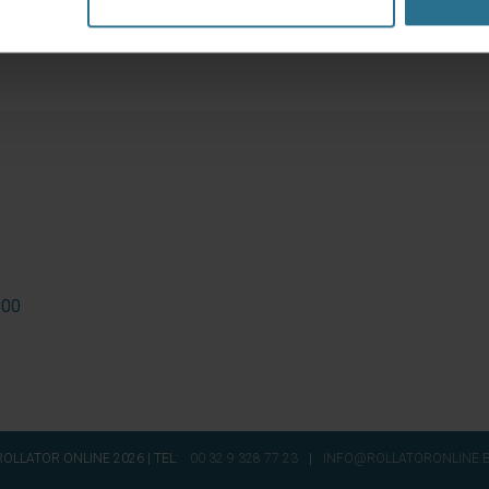
800
OLLATOR ONLINE 2026 | TEL:
00 32 9 328 77 23
|
INFO@ROLLATORONLINE.