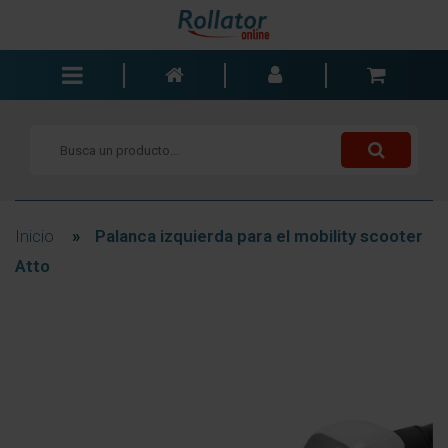
Andadores
Sillas de ruedas
Scooters
Bastones
Inicio
»
Palanca izquierda para el mobility scooter
Carros de la compra
Atto
Baño y dormitorio
Accesorios
Componentes
Blogs
Contacto