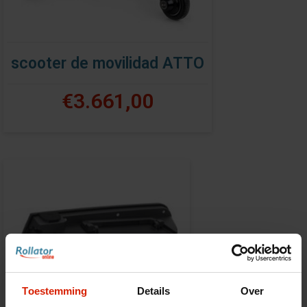
scooter de movilidad ATTO
€3.661,00
Toestemming
Details
Over