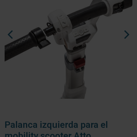
nl
fr
es
Palanca izquierda para el
mobility scooter Atto