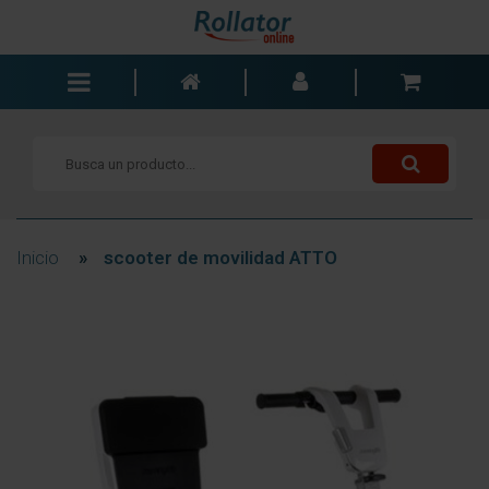
Andadores
Sillas de ruedas
Scooters
Bastones
Inicio
»
scooter de movilidad ATTO
Carros de la compra
Baño y dormitorio
Accesorios
Componentes
Blogs
Contacto