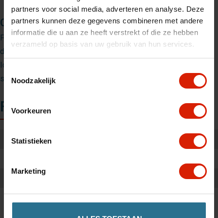
partners voor social media, adverteren en analyse. Deze
Confort et facilité d’utilisation
partners kunnen deze gegevens combineren met andere
informatie die u aan ze heeft verstrekt of die ze hebben
Fabriquée à partir de matériaux légers et durables, la sangle
verzameld op basis van uw gebruik van hun services.
dorsale s’intègre parfaitement au design du déambulateur.
Idéale pour un usage quotidien, sans poids ni contraintes
Toestemmingsselectie
supplémentaires.
Noodzakelijk
Fiche technique
Voorkeuren
Poids:
0.20 kg
Statistieken
Dimensions :
85 x 0.3 x 15 cm
Marketing
Couleur:
Couleur sable
Matériel:
PE