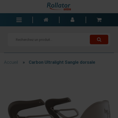
Rollators
Fauteuils roulants
Scooters
Cannes
Accueil
»
Carbon Ultralight Sangle dorsale
Chariots de courses
Aide de salle de bain
Accessoires
Pièces de rechange
Blogs
Contact