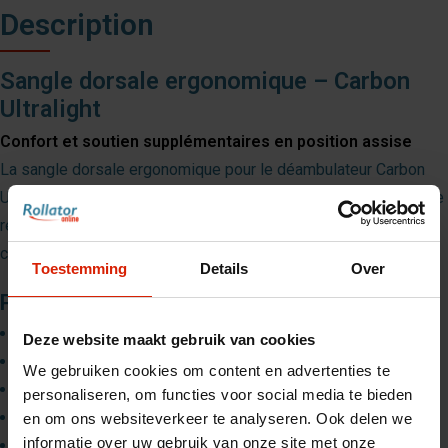
Description
Sangle dorsale ergonomique – Carbon
Ultralight
Confort et soutien supplémentaires en position assise
La sangle dorsale ergonomique pour le déambulateur Carbon
Ultralight offre un soutien supplémentaire lors des moments de
repos. Grâce à sa forme incurvée, vous êtes assis
confortablement et dans une position naturelle.
Toestemming
Details
Over
Pourquoi choisir cette sangle dorsale ?
Épouse la forme naturelle du dos
Deze website maakt gebruik van cookies
Plus de confort pendant les pauses
We gebruiken cookies om content en advertenties te
Design léger et élégant
personaliseren, om functies voor social media te bieden
Facile à installer et à retirer
en om ons websiteverkeer te analyseren. Ook delen we
informatie over uw gebruik van onze site met onze
Parfaitement compatible avec Carbon Ultralight