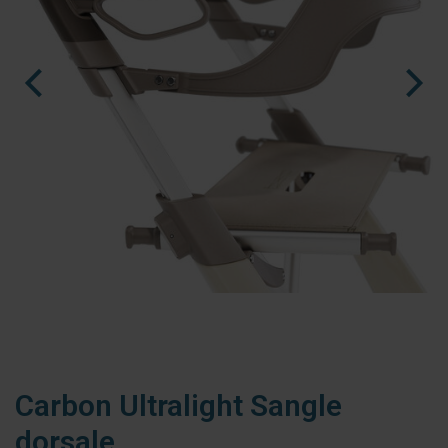
nl
es
fr
Ninja Slider trial version
Carbon Ultralight Sangle
dorsale